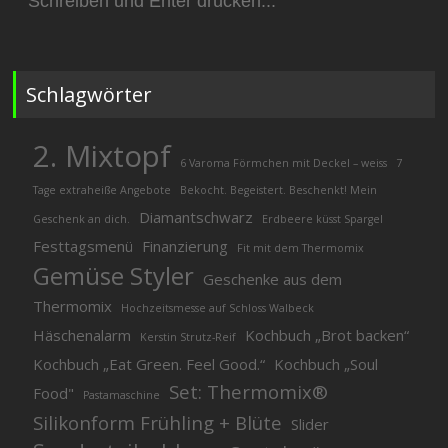
nach:
Schlagwörter
2. Mixtopf
6 Varoma Förmchen mit Deckel – weiss
7
Tage extraheiße Angebote
Bekocht. Begeistert. Beschenkt! Mein
Diamantschwarz
Geschenk an dich.
Erdbeere küsst Spargel
Festtagsmenü
Finanzierung
Fit mit dem Thermomix
Gemüse Styler
Geschenke aus dem
Thermomix
Hochzeitsmesse auf Schloss Walbeck
Häschenalarm
Kochbuch „Brot backen“
Kerstin Strutz-Reif
Kochbuch „Eat Green. Feel Good.“
Kochbuch „Soul
Set: Thermomix®
Food"
Pastamaschine
Silikonform Frühling + Blüte
Slider