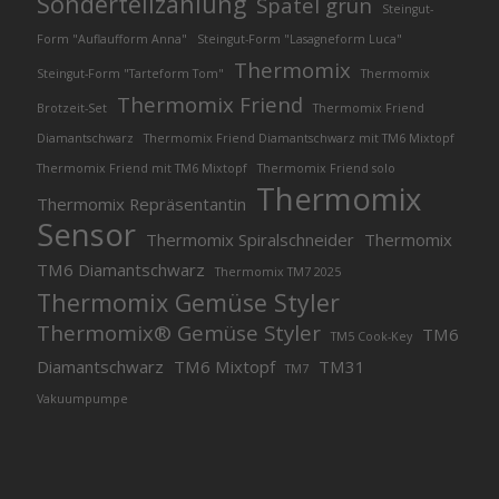
Sonderteilzahlung
Spatel grün
Steingut-
Form "Auflaufform Anna"
Steingut-Form "Lasagneform Luca"
Thermomix
Steingut-Form "Tarteform Tom"
Thermomix
Thermomix Friend
Brotzeit-Set
Thermomix Friend
Diamantschwarz
Thermomix Friend Diamantschwarz mit TM6 Mixtopf
Thermomix Friend mit TM6 Mixtopf
Thermomix Friend solo
Thermomix
Thermomix Repräsentantin
Sensor
Thermomix Spiralschneider
Thermomix
TM6 Diamantschwarz
Thermomix TM7 2025
Thermomix Gemüse Styler
Thermomix® Gemüse Styler
TM6
TM5 Cook-Key
Diamantschwarz
TM6 Mixtopf
TM31
TM7
Vakuumpumpe