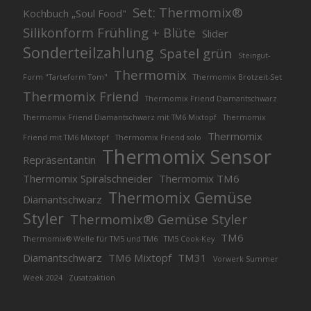
Set: Thermomix®
Kochbuch „Soul Food"
Silikonform Frühling + Blüte
Slider
Sonderteilzahlung
Spatel grün
Steingut-
Thermomix
Form "Tarteform Tom"
Thermomix Brotzeit-Set
Thermomix Friend
Thermomix Friend Diamantschwarz
Thermomix Friend Diamantschwarz mit TM6 Mixtopf
Thermomix
Thermomix
Friend mit TM6 Mixtopf
Thermomix Friend solo
Thermomix Sensor
Repräsentantin
Thermomix Spiralschneider
Thermomix TM6
Thermomix Gemüse
Diamantschwarz
Styler
Thermomix® Gemüse Styler
TM6
Thermomix® Welle für TM5 und TM6
TM5 Cook-Key
Diamantschwarz
TM6 Mixtopf
TM31
Vorwerk Summer
Week 2024
Zusatzaktion