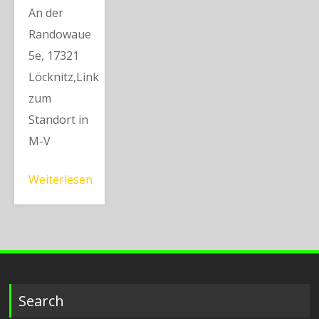
An der
Randowaue
5e, 17321
Löcknitz,Link
zum
Standort in
M-V
Weiterlesen
Search