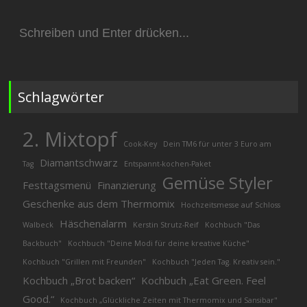
Suchen
nach:
Schlagwörter
2. Mixtopf
Cook-Key
Dein TM6 für unter 3 Euro am
Diamantschwarz
Tag
Entspannt-kochen-Paket
Gemüse Styler
Festtagsmenü
Finanzierung
Geschenke aus dem Thermomix
Hochzeitsmesse auf Schloss
Häschenalarm
Walbeck
Kerstin Strutz-Reif
Kochbuch "Das
Backbuch"
Kochbuch "Deine Modi für deine kreative Küche"
Kochbuch "Grillen mit Freunden"
Kochbuch "Jeden Tag. Kreativ sein."
Kochbuch „Brot backen“
Kochbuch „Eat Green. Feel
Good.“
Kochbuch „Glückliche Zeiten mit Thermomix und Sansibar"